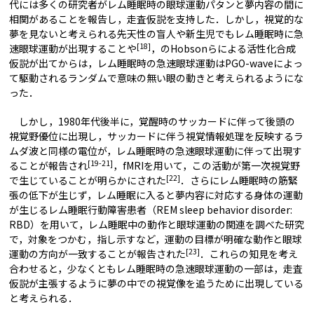
代には多くの研究者がレム睡眠時の眼球運動パタンと夢内容の間に
相関があることを報告し，走査仮説を支持した．しかし，視覚的な
夢を見ないと考えられる先天性の盲人や新生児でもレム睡眠時に急
[18]
速眼球運動が出現することや
，のHobsonらによる活性化合成
仮説が出てからは，レム睡眠時の急速眼球運動はPGO-waveによっ
て駆動されるランダムで意味の無い眼の動きと考えられるようにな
った．
しかし，1980年代後半に，覚醒時のサッカードに伴って後頭の
視覚野優位に出現し，サッカードに伴う視覚情報処理を反映するラ
ムダ波と同様の電位が，レム睡眠時の急速眼球運動に伴って出現す
[19-21]
ることが報告され
，fMRIを用いて，この活動が第一次視覚野
[22]
で生じていることが明らかにされた
．さらにレム睡眠時の筋緊
張の低下が生じず，レム睡眠に入ると夢内容に対応する身体の運動
が生じるレム睡眠行動障害患者（REM sleep behavior disorder:
RBD）を用いて，レム睡眠中の動作と眼球運動の関連を調べた研究
で，対象をつかむ，指し示すなど，運動の目標が明確な動作と眼球
[23]
運動の方向が一致することが報告された
．これらの知見を考え
合わせると，少なくともレム睡眠時の急速眼球運動の一部は，走査
仮説が主張するように夢の中での視覚像を追うために出現している
と考えられる．