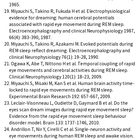
1965.
19. Miyauchi S, Takino R, Fukuda H et al. Electrophysiological
evidence for dreaming: human cerebral potentials
associated with rapid eye movement during REM sleep.
Electroencephalography and clinical Neurophysiology 1987,
66(4): 383-390, 1987.
20. Miyauchi S, Takino R, Azakami M. Evoked potentials during
REM sleep reflect dreaming. Electroencephalography and
clinical Neurophysiology 76(1): 19-28, 1990.
21. Ogawa K, Abe T, Nittono H et al. Temporal coupling of rapid
eye movements and cerebral activities during REM sleep.
Clinical Neurophysiology 120(1): 18-23, 2009.
22. Miyauchi S, Misaki M, Kan S et al. Human brain activity time-
locked to rapid eye movements during REM sleep.
Experimental Brain Research 192: 657-667, 2009.
23. Leclair-Visonneau L, Oudiette D, Gaymard B et al. Do the
eyes scan dream images during rapid eye movement sleep?
Evidence from the rapid eye movement sleep behaviour
disorder model. Brain 133: 1737-1746, 2010.
24. Andrillon T, Nir Y, Cirelli C et al. Single-neuron activity and
eye movements during human REM sleep and awake vision.