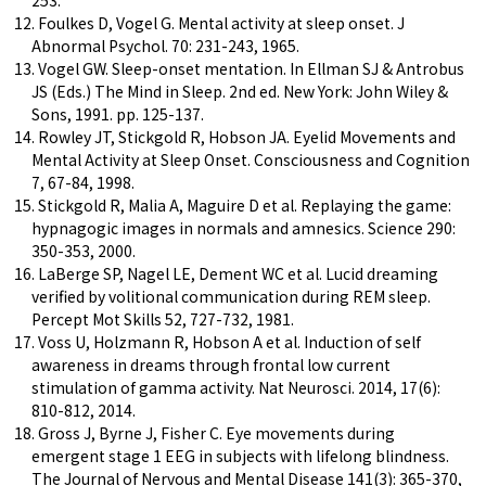
253.
12. Foulkes D, Vogel G. Mental activity at sleep onset. J
Abnormal Psychol. 70: 231-243, 1965.
13. Vogel GW. Sleep-onset mentation. In Ellman SJ & Antrobus
JS (Eds.) The Mind in Sleep. 2nd ed. New York: John Wiley &
Sons, 1991. pp. 125-137.
14. Rowley JT, Stickgold R, Hobson JA. Eyelid Movements and
Mental Activity at Sleep Onset. Consciousness and Cognition
7, 67-84, 1998.
15. Stickgold R, Malia A, Maguire D et al. Replaying the game:
hypnagogic images in normals and amnesics. Science 290:
350-353, 2000.
16. LaBerge SP, Nagel LE, Dement WC et al. Lucid dreaming
verified by volitional communication during REM sleep.
Percept Mot Skills 52, 727-732, 1981.
17. Voss U, Holzmann R, Hobson A et al. Induction of self
awareness in dreams through frontal low current
stimulation of gamma activity. Nat Neurosci. 2014, 17(6):
810-812, 2014.
18. Gross J, Byrne J, Fisher C. Eye movements during
emergent stage 1 EEG in subjects with lifelong blindness.
The Journal of Nervous and Mental Disease 141(3): 365-370,