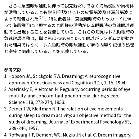
さらに急速眼球運動に伴って視覚野だけでなく海馬傍回や扁桃体
[22]
が活動していることもfMRI
及びヒトの皮質脳波及び深部脳波に
[24]
よって報告された
．特に後者は，覚醒開眼時のサッカードに伴
って海馬傍回に出現するのと同様の活動がレム睡眠時の急速眼球運
動でも出現することを報告している．これらの知見はレム睡眠時の
急速眼球運動は，単にPGO-waveによって眼球がランダムに駆動さ
れた結果ではなく，レム睡眠時の眼球運動が夢の内容や記憶の処理
と密接に関連していることを示唆している．
参考文献
1. Hobson JA, Stickgold RW. Dreaming: A neurocognitive
approach. Consciousness and Cognition 3(1), 1-15, 1994.
2. Aserinsky E, Kleitman N. Regularly occurring periods of eye
motility, and concomitant phenomena, during sleep.
Science 118, 273-274, 1953.
3. Dement W, Kleitman N. The relation of eye movements
during sleep to dream activity: an objective method for the
study of dreaming. Journal of Experimental Psychology 53,
339-346, 1957.
4. Roffwarg HP, Dement WC, Muzio JN et al. C. Dream imagery: