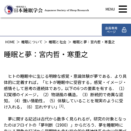
睡眠について
HOME
睡眠について
睡眠と社会
睡眠と夢：宮内哲・寒重之
睡眠と夢：宮内哲・寒重之
ヒトの睡眠中に生じる明瞭な感覚・意識体験が夢である．より具
体的に定義すれば，「ヒトが睡眠中に受容する，感覚・イメージ・
感情そして思考の連続体であり，以下の6つの要素を有する．（1）
幻覚様のイメージ，（2）物語風の構造，（3）断続的で奇異な認
知，（4）強い情動性，（5）体験していることを現実のように受
[1]
け入れる，（6）忘れやすい」
．
夢に関する記述は古代から数多く見られるが，研究の対象となっ
たのはフロイトの「夢判断（1900）」からだろう．夢を睡眠時に