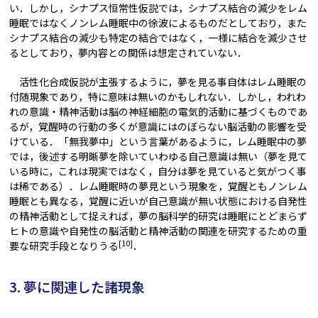
い．しかし，シナプス恒常性仮説では，シナプス結合の減少をレム
睡眠ではなくノンレム睡眠中の徐波によるものだとしており，また
シナプス結合の減少も特定の結合ではなく，一様に結合を減少させ
るとしており，夢内容との関係は想定されていない．
活性化合成仮説が主張するように，夢を見る事自体はレム睡眠の
付随現象であり，特に意味は無いのかもしれない．しかし，われわ
れの意識・精神活動は脳の神経細胞の電気的活動に基づくものであ
るが，覚醒時の行動の多くが意識にはのぼらない脳活動の影響を受
けている．「無我夢中」という言葉があるように，レム睡眠中の夢
では，後述する明晰夢を除いていわゆる自己意識は無い（夢を見て
いる時に，これは現実ではなく，自分は夢を見ていると気がつく事
は稀である）．レム睡眠時の夢見という現象を，覚醒ともノンレム
睡眠とも異なる，覚醒に近いが自己意識が無い状態における自発性
の精神活動として捉えれば，夢の脳科学的研究は睡眠にとどまらず
ヒトの意識や自発性の脳活動と精神活動の関連を研究するための重
[10]
要な研究手段となりうる
．
3. 夢に関連した諸現象