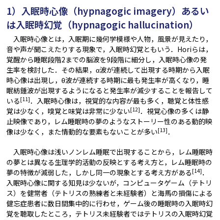
1）入眠時心像（hypnagogic imagery）あるい
は入眠時幻覚（hypnagogic hallucination）
入眠時心像とは，入眠期に幾何学模様や人物，風景が見えたり，
音や声が聞こえたりする現象で，入眠時幻覚ともいう．Horiらは，
覚醒から睡眠段階2までの脳波を9段階に細分し，入眠時心像の発
生率を検討した．その結果，α波が連続して出現する時期から入眠
時心像は出現し，θ波が連続する時期に最も発生率が高くなり，睡
眠紡錘波が出現するようになると発生率が減少することを報告して
[11]
いる
．入眠時心像は，視覚的な内容が最も多く，聴覚と体性感
[12]
覚は少なく，嗅覚と味覚は非常に少ない
．視覚心像の多くは静
止映像であり，レム睡眠時の夢のようなストーリー性のある動的映
[13]
像は少なく，また情動的な要素もないことが多い
．
入眠時心像は浅いノンレム睡眠で出現することから，レム睡眠時
の夢とは異なる生理学的活動の反映とする考え方と，レム睡眠時の
[14]
夢の特徴が減弱した，しかし同一の現象とする考え方がある
．
入眠時心像に関する知見は少ないが，コンピュータゲーム（テトリ
ス）を健常者（テトリスの熟練者と未経験者）と海馬の損傷による
健忘症患者に数日間集中的に行わせ，ゲーム後の睡眠時の入眠時幻
覚を聴取したところ，テトリス未経験者ではテトリスの入眠時幻覚