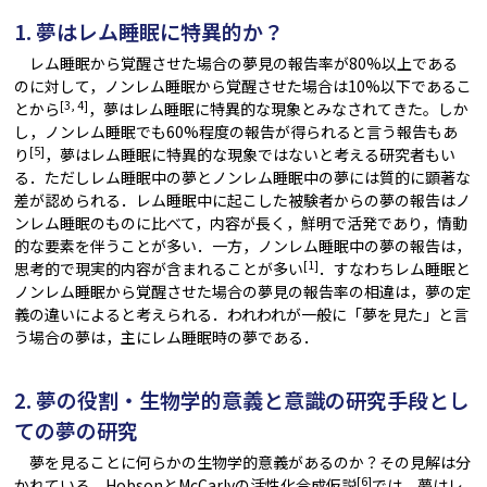
1. 夢はレム睡眠に特異的か？
レム睡眠から覚醒させた場合の夢見の報告率が80%以上である
のに対して，ノンレム睡眠から覚醒させた場合は10%以下であるこ
[3, 4]
とから
，夢はレム睡眠に特異的な現象とみなされてきた。しか
し，ノンレム睡眠でも60%程度の報告が得られると言う報告もあ
[5]
り
，夢はレム睡眠に特異的な現象ではないと考える研究者もい
る．ただしレム睡眠中の夢とノンレム睡眠中の夢には質的に顕著な
差が認められる．レム睡眠中に起こした被験者からの夢の報告はノ
ンレム睡眠のものに比べて，内容が長く，鮮明で活発であり，情動
的な要素を伴うことが多い．一方，ノンレム睡眠中の夢の報告は，
[1]
思考的で現実的内容が含まれることが多い
．すなわちレム睡眠と
ノンレム睡眠から覚醒させた場合の夢見の報告率の相違は，夢の定
義の違いによると考えられる．われわれが一般に「夢を見た」と言
う場合の夢は，主にレム睡眠時の夢である．
2. 夢の役割・生物学的意義と意識の研究手段とし
ての夢の研究
夢を見ることに何らかの生物学的意義があるのか？その見解は分
[6]
かれている．HobsonとMcCarlyの活性化合成仮説
では，夢はレ