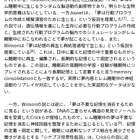
ム睡眠中に生じるランダムな脳活動の副産物であり，明らかな生物
学的意義はないとしている．一方Jouvetは，「夢は行動プログラ
[7]
ムの作成と模擬演習のために生じる」という仮説を提案した
．こ
の説では，遺伝情報を基にした生存に必要な行動プログラムの作成
と，生成された行動プログラムの脳内でのシミュレーションがレム
睡眠中におこなわれることで夢が起こるとしている．また，
Winsonは「夢は記憶の再生と再処理過程で生じる」という仮説を
[8]
提案している
．これは，日中に蓄えた記憶の中で重要なものがレ
ム睡眠中に再生・編集され，長期的な記憶として固定されるという
ものである．この説は，睡眠前の覚醒時の学習・経験が睡眠時にリ
プレイされることにより長期記憶として定着すると言うmemory
consolidationとも一致するが，実際に夢内容とレム睡眠中の神経
活動のリプレイが対応していることを示した実証的なデータは少な
い．
一方，Winsonの説とは逆に，「夢は不要な記憶を消去するため
に見る」という説がある．DNAの二重らせん構造の発見でノーベル
賞を受賞したCrickらが提唱したもので，レム睡眠中の夢は不要な
[9]
記憶を消去し神経回路を整理するために生じるとしている
．記憶
の定着・固定に関して，睡眠には過剰なシナプス結合を減少させる
働きがあるとする「シナプス恒常性仮説」は，Crickらの説に近