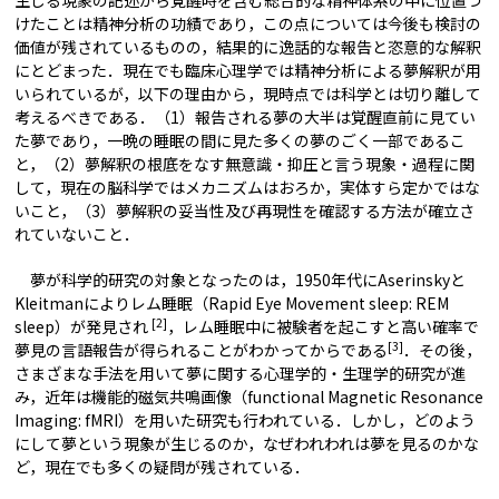
生じる現象の記述から覚醒時を含む総合的な精神体系の中に位置づ
けたことは精神分析の功績であり，この点については今後も検討の
価値が残されているものの，結果的に逸話的な報告と恣意的な解釈
にとどまった．現在でも臨床心理学では精神分析による夢解釈が用
いられているが，以下の理由から，現時点では科学とは切り離して
考えるべきである．（1）報告される夢の大半は覚醒直前に見てい
た夢であり，一晩の睡眠の間に見た多くの夢のごく一部であるこ
と，（2）夢解釈の根底をなす無意識・抑圧と言う現象・過程に関
して，現在の脳科学ではメカニズムはおろか，実体すら定かではな
いこと，（3）夢解釈の妥当性及び再現性を確認する方法が確立さ
れていないこと．
夢が科学的研究の対象となったのは，1950年代にAserinskyと
Kleitmanによりレム睡眠（Rapid Eye Movement sleep: REM
[2]
sleep）が発見され
，レム睡眠中に被験者を起こすと高い確率で
[3]
夢見の言語報告が得られることがわかってからである
．その後，
さまざまな手法を用いて夢に関する心理学的・生理学的研究が進
み，近年は機能的磁気共鳴画像（functional Magnetic Resonance
Imaging: fMRI）を用いた研究も行われている．しかし，どのよう
にして夢という現象が生じるのか，なぜわれわれは夢を見るのかな
ど，現在でも多くの疑問が残されている．