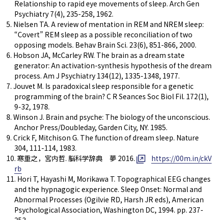
Relationship to rapid eye movements of sleep. Arch Gen
Psychiatry 7(4), 235-258, 1962.
5. Nielsen TA. A review of mentation in REM and NREM sleep:
“Covert” REM sleep as a possible reconciliation of two
opposing models. Behav Brain Sci. 23(6), 851-866, 2000.
6. Hobson JA, McCarley RW. The brain as a dream state
generator: An activation-synthesis hypothesis of the dream
process. Am J Psychiatry 134(12), 1335-1348, 1977.
7. Jouvet M. Is paradoxical sleep responsible for a genetic
programming of the brain? C R Seances Soc Biol Fil. 172(1),
9-32, 1978.
8. Winson J. Brain and psyche: The biology of the unconscious.
Anchor Press/Doubleday, Garden City, NY. 1985.
9. Crick F, Mitchison G. The function of dream sleep. Nature
304, 111-114, 1983.
10. 寒重之，宮内哲. 脳科学辞典 夢 2016.
https://00m.in/ckV
rb
11. Hori T, Hayashi M, Morikawa T. Topographical EEG changes
and the hypnagogic experience. Sleep Onset: Normal and
Abnormal Processes (Ogilvie RD, Harsh JR eds), American
Psychological Association, Washington DC, 1994. pp. 237-